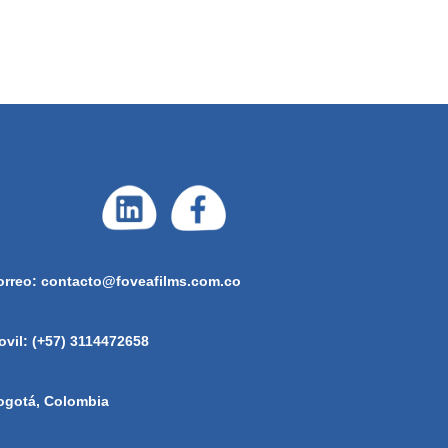
orreo: contacto@foveafilms.com.co
ovil: (+57) 3114472658
ogotá, Colombia