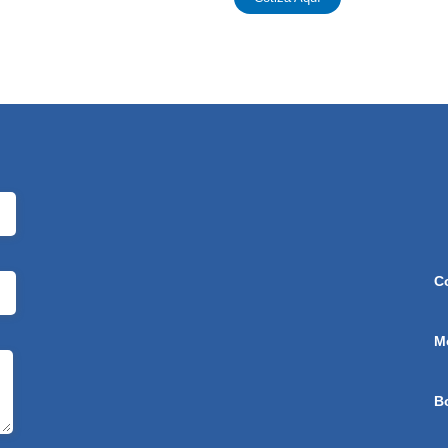
C
M
B