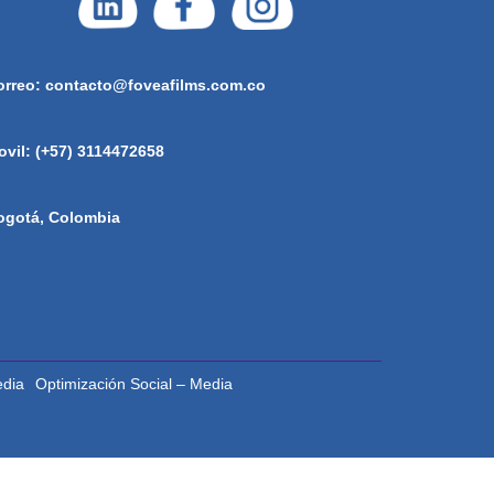
orreo: contacto@foveafilms.com.co
ovil: (+57) 3114472658
ogotá, Colombia
edia
Optimización Social – Media