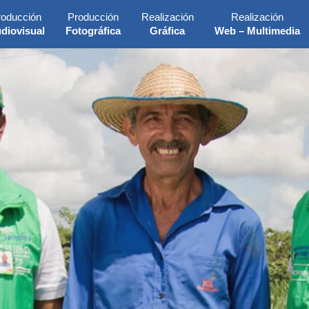
roducción
Producción
Realización
Realización
diovisual
Fotográfica
Gráfica
Web – Multimedia