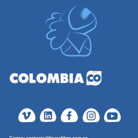
Correo: contacto@foveafilms.com.co