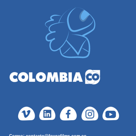
Correo: contacto@foveafilms.com.co