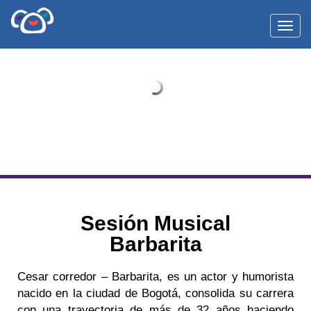
Toggl
Sesión Musical
Barbarita
Cesar corredor – Barbarita,
es un actor y humorista
nacido en la ciudad de Bogotá, consolida su carrera
con una trayectoria de más de 32 años haciendo